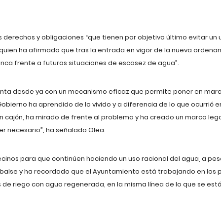
derechos y obligaciones “que tienen por objetivo último evitar un 
, quien ha afirmado que tras la entrada en vigor de la nueva orden
ca frente a futuras situaciones de escasez de agua”.
nta desde ya con un mecanismo eficaz que permite poner en mar
Gobierno ha aprendido de lo vivido y a diferencia de lo que ocurrió
un cajón, ha mirado de frente al problema y ha creado un marco leg
er necesario”, ha señalado Olea.
vecinos para que continúen haciendo un uso racional del agua, a pes
alse y ha recordado que el Ayuntamiento está trabajando en los p
s de riego con agua regenerada, en la misma línea de lo que se es