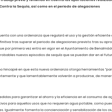
Contra la Sequía, así como en el periodo de alegaciones
ta con una ordenanza que regulará el uso y la gestión eficiente de
itiva tras superar el periodo de alegaciones previsto tras su aprob
que por primera vez entra en vigor en el Ayuntamiento de Benalmáde
 probables nuevos episodios de sequía que se puedan dar en el futur
cho hincapié en que esta nueva ordenanza otorga herramientas “par
entemente y que lamentablemente volverán a producirse, de mane
didas para garantizar el ahorro y la eficiencia en el consumo de 
nativos para aquellos usos que no requieran agua potable, como pued
lles. Igualmente fomenta la concienciación y sensibilización de los