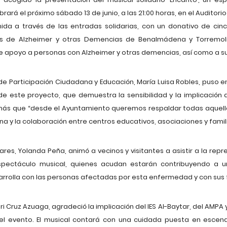
rará el próximo sábado 13 de junio, a las 21:00 horas, en el Auditor
ida a través de las entradas solidarias, con un donativo de cinc
os de Alzheimer y otras Demencias de Benalmádena y Torremoli
e apoyo a personas con Alzheimer y otras demencias, así como a su
de Participación Ciudadana y Educación, María Luisa Robles, puso e
e este proyecto, que demuestra la sensibilidad y la implicación 
emás que “desde el Ayuntamiento queremos respaldar todas aquell
ana y la colaboración entre centros educativos, asociaciones y famili
lares, Yolanda Peña, animó a vecinos y visitantes a asistir a la re
spectáculo musical, quienes acudan estarán contribuyendo a 
arrolla con las personas afectadas por esta enfermedad y con sus f
ri Cruz Azuaga, agradeció la implicación del IES Al-Baytar, del AMPA
el evento. El musical contará con una cuidada puesta en escena 