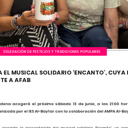
DELEGACIÓN DE FESTEJOS Y TRADICIONES POPULARES
EL MUSICAL SOLIDARIO ‘ENCANTO’, CUYA
TE A AFAB
dena acogerá el próximo sábado 13 de junio, a las 21:00 hor
ganizada por el IES Al-Baytar con la colaboración del AMPA Al-Ba
cogido la presentación del musical solidario ‘Encanto’, un es