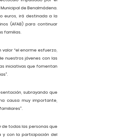
io Municipal de Benalmádena.
o euros, irá destinada a la
nos (AFAB) para continuar
s familias.
n valor “el enorme esfuerzo,
de nuestros jóvenes con las
as iniciativas que fomentan
as”.
presentación, subrayando que
una causa muy importante,
amiliares”.
 y de todas las personas que
y con la participación del