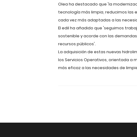
Olea ha destacado que 'la modernizació
tecnología más limpia, reducimos las e
cada vez más adaptadas a las neces
El edil ha añadido que 'seguimos trab
sostenible y acorde con las demandas 
recursos públicos'.
La adquisición de estas nuevas hidrol
los Servicios Operativos, orientada a m
más eficaz a las necesidades de limpi