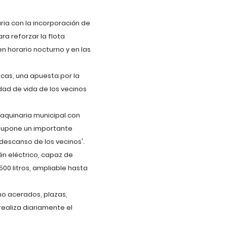
ia con la incorporación de
ra reforzar la flota
n horario nocturno y en las
icas, una apuesta por la
idad de vida de los vecinos
aquinaria municipal con
 supone un importante
 descanso de los vecinos'.
n eléctrico, capaz de
00 litros, ampliable hasta
mo acerados, plazas,
ealiza diariamente el