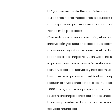
El Ayuntamiento de Benalmádena contin
otras tres hidrolimpiadoras eléctricas 
municipal y seguir reduciendo la conta
zonas más pobladas.
Con esta nueva incorporación, el servi
innovación y la sostenibilidad que perm
al disminuir significativamente el ruid
El concejal de Limpieza, Juan Olea, h
equipos más modernos, eficientes y so
refuerzo para el servicio y nos permite
Los nuevos equipos son vehículos comp
reducir el nivel sonoro hasta los 40 d
1.000 litros, lo que les proporciona un
Estas hidrolimpiadoras están destinada
bancos, papeleras, balaustradas, esca
servicio municipal.