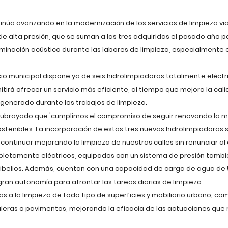
úa avanzando en la modernización de los servicios de limpieza viar
de alta presión, que se suman a las tres adquiridas el pasado año pa
minación acústica durante las labores de limpieza, especialmente e
cio municipal dispone ya de seis hidrolimpiadoras totalmente eléctr
itirá ofrecer un servicio más eficiente, al tiempo que mejora la cal
o generado durante los trabajos de limpieza.
a subrayado que 'cumplimos el compromiso de seguir renovando la m
stenibles. La incorporación de estas tres nuevas hidrolimpiadoras
 continuar mejorando la limpieza de nuestras calles sin renunciar al
letamente eléctricos, equipados con un sistema de presión tambié
ecibelios. Además, cuentan con una capacidad de carga de agua de 5
a gran autonomía para afrontar las tareas diarias de limpieza.
s a la limpieza de todo tipo de superficies y mobiliario urbano, co
leras o pavimentos, mejorando la eficacia de las actuaciones que r