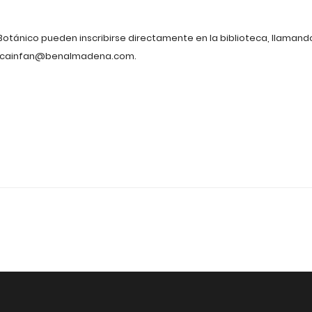
Botánico pueden inscribirse directamente en la biblioteca, llamand
tecainfan@benalmadena.com
.