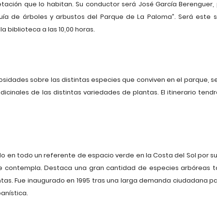
ación que lo habitan. Su conductor será José García Berenguer, p
Guía de árboles y arbustos del Parque de La Paloma”. Será este 
 biblioteca a las 10,00 horas.
iosidades sobre las distintas especies que conviven en el parque, s
icinales de las distintas variedades de plantas. El itinerario ten
o en todo un referente de espacio verde en la Costa del Sol por su
ue contempla. Destaca una gran cantidad de especies arbóreas 
entas. Fue inaugurado en 1995 tras una larga demanda ciudadana pa
anística.