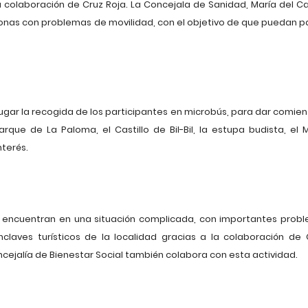
olaboración de Cruz Roja. La Concejala de Sanidad, María del Ca
rsonas con problemas de movilidad, con el objetivo de que puedan p
rá lugar la recogida de los participantes en microbús, para dar comie
 parque de La Paloma, el Castillo de Bil-Bil, la estupa budista, el
terés.
e encuentran en una situación complicada, con importantes prob
nclaves turísticos de la localidad gracias a la colaboración de 
cejalía de Bienestar Social también colabora con esta actividad.