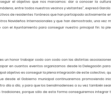
seguir el objetivo que nos marcamos: dar a conocer la cultura
ádena, entre todos nuestros vecinos y visitantes”, expresó Garcí
ctivos de residentes foráneos que han participado activamente en 
ntros Navideños Internacionales y que han demostrado, una vez m
 con el Ayuntamiento para conseguir nuestro principal fin: la pl
es un honor trabajar codo con codo con las distintas asociaciones
cipar en cuantos eventos organizamos desde la Delegación para r
ipal objetivo es conseguir la plena integración de este colectivo, q
 que desde el Gobierno municipal continuaremos promoviendo ini
estro día a día, y para que los benalmadenses a su vez también s
s tradiciones, porque sólo de esta forma conseguiremos integrar 