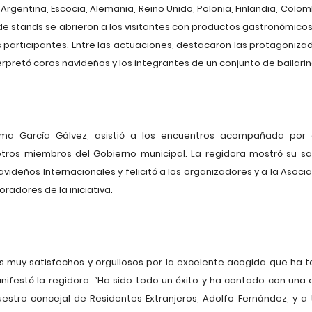
as, Argentina, Escocia, Alemania, Reino Unido, Polonia, Finlandia, Col
de stands se abrieron a los visitantes con productos gastronómicos
s participantes. Entre las actuaciones, destacaron las protagoniza
erpretó coros navideños y los integrantes de un conjunto de bailarin
ma García Gálvez, asistió a los encuentros acompañada por 
 otros miembros del Gobierno municipal. La regidora mostró su sa
videños Internacionales y felicitó a los organizadores y a la Asoc
oradores de la iniciativa.
 muy satisfechos y orgullosos por la excelente acogida que ha t
ifestó la regidora. “Ha sido todo un éxito y ha contado con una o
uestro concejal de Residentes Extranjeros, Adolfo Fernández, y a