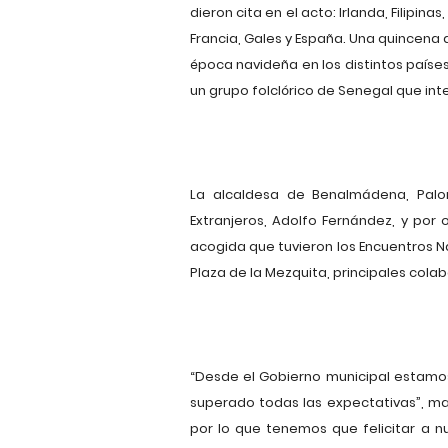
dieron cita en el acto: Irlanda, Filipin
Francia, Gales y España. Una quincena 
época navideña en los distintos paíse
un grupo folclórico de Senegal que int
La alcaldesa de Benalmádena, Palo
Extranjeros, Adolfo Fernández, y por
acogida que tuvieron los Encuentros Na
Plaza de la Mezquita, principales colab
“Desde el Gobierno municipal estamos
superado todas las expectativas”, man
por lo que tenemos que felicitar a n