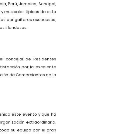
ombia, Perú, Jamaica, Senegal,
 y musicales típicos de esta
das por gaiteros escoceses,
es irlandeses.
el concejal de Residentes
tisfacción por la excelente
iación de Comerciantes de la
enido este evento y que ha
rganización extraordinaria,
 todo su equipo por el gran