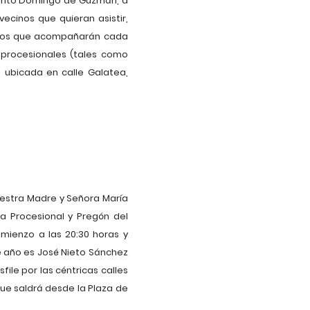
 Santo Domingo de Guzmán, a
ecinos que quieran asistir,
renos que acompañarán cada
 procesionales (tales como
, ubicada en calle Galatea,
estra Madre y Señora María
da Procesional y Pregón del
omienzo a las 20:30 horas y
 año es José Nieto Sánchez
ile por las céntricas calles
ue saldrá desde la Plaza de