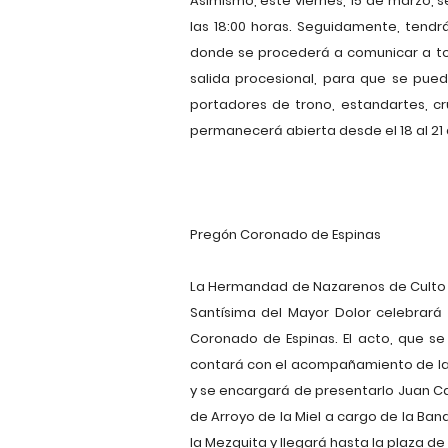
Asimismo, este viernes, 15 de marzo, 
las 18:00 horas. Seguidamente, tendrá
donde se procederá a comunicar a to
salida procesional, para que se pued
portadores de trono, estandartes, cr
permanecerá abierta desde el 18 al 21 d
Pregón Coronado de Espinas
La Hermandad de Nazarenos de Culto y
Santísima del Mayor Dolor celebrará e
Coronado de Espinas. El acto, que se
contará con el acompañamiento de la
y se encargará de presentarlo Juan Car
de Arroyo de la Miel a cargo de la Ba
la Mezquita y llegará hasta la plaza de 