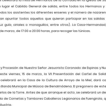
se celebrará la misa de Hermanos de la Cofradía en la Iglesia de
 lugar el Cabildo General de salida, entre todos los Hermanos y v
dos los asistentes los diferentes enseres y el número de naza
an apuntar todos aquellos que quieran participar en las salidas
uz guía, ciriales o monaguillos, entre otros). La Casa-Hermandad
e marzo, de 17:00 a 20:00 horas, para recoger las túnicas.
 Procesión de Nuestro Señor Jesucristo Coronado de Espinas y Nu
ste viernes, 15 de marzo, la VII Presentación del Cartel de Sali
 celebrará en la Casa de la Cultura de Arroyo de la Miel, dará c
 Banda Municipal de Música de Benalmádena. El pregonero de este
los de la Torre. Antes de que arranque el acto, se celebrará un desf
nda de Cornetas y Tambores Caballeros Legionarios de Fuengirola, q
Austria.