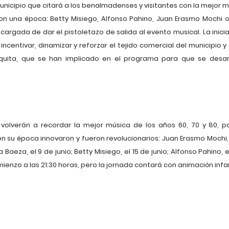
nicipio que citará a los benalmadenses y visitantes con la mejor mú
on una época: Betty Misiego, Alfonso Pahino, Juan Erasmo Mochi o 
argada de dar el pistoletazo de salida al evento musical. La iniciat
 incentivar, dinamizar y reforzar el tejido comercial del municipio 
quita, que se han implicado en el programa para que se desarr
olverán a recordar la mejor música de los años 60, 70 y 80, p
en su época innovaron y fueron revolucionarios: Juan Erasmo Mochi,
 Baeza, el 9 de junio; Betty Misiego, el 15 de junio; Alfonso Pahino, el
ienzo a las 21:30 horas, pero la jornada contará con animación infan