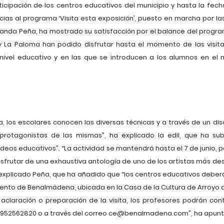
icipación de los centros educativos del municipio y hasta la fec
as al programa ‘Visita esta exposición’, puesto en marcha por la
olanda Peña, ha mostrado su satisfacción por el balance del progr
y La Paloma han podido disfrutar hasta el momento de las visit
ivel educativo y en las que se introducen a los alumnos en el
a, los escolares conocen las diversas técnicas y a través de un di
protagonistas de las mismas”, ha explicado la edil, que ha sub
eos educativos”. “La actividad se mantendrá hasta el 7 de junio, p
disfrutar de una exhaustiva antología de uno de los artistas más de
licado Peña, que ha añadido que “los centros educativos deberán 
nto de Benalmádena, ubicada en la Casa de la Cultura de Arroyo de 
 aclaración o preparación de la visita, los profesores podrán co
 952562820 o a través del correo
ce@benalmadena.com
”, ha apun