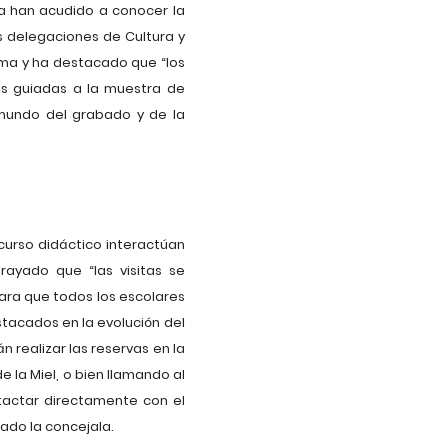
ha han acudido a conocer la
s delegaciones de Cultura y
ama y ha destacado que “los
as guiadas a la muestra de
 mundo del grabado y de la
scurso didáctico interactúan
rayado que “las visitas se
ara que todos los escolares
stacados en la evolución del
realizar las reservas en la
la Miel, o bien llamando al
ntactar directamente con el
tado la concejala.