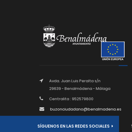
Avda. Juan Luis Peralta s/n
29639 - Benalmádena - Málaga
Centralita : 952579800
buzonciudadano@benalmadena.es
SÍGUENOS EN LAS REDES SOCIALES