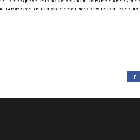
a destacado que se trata de una actuación “muy demandada y que 
 del Camino Real de Fuengirola beneficiará a los residentes de u
.