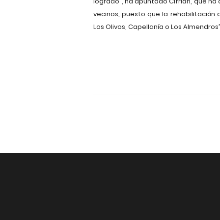
logrado”, ha apuntado Cifrián, que h
vecinos, puesto que la rehabilitación
Los Olivos, Capellanía o Los Almendros”