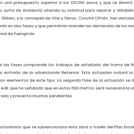
n una presupuesto superior a los 120.000 euros y que se llevar
Junta de Andalucía atienda su solicitud para reparar y rehabilit
Gálvez, y la concejala de Vías y Obras, Concha Cifrián, han visitado
tarán en dos fases y que permitirán atender las demandas de los n
eal de Fuengirola.
 de las fases comprende los trabajos de asfaltado del tramo de 
a entrada de la urbanización Retamar. Esta actuación incluirá la
con elementos de este tipo. La segunda fase de la actuación se 
 edil, que ha señalado que en estos 550 metros será necesaria la u
orado y presenta muchas pendientes.
 autonómico que se subvencionara esta obra a través del Plan Enc