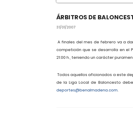
ÁRBITROS DE BALONCES
31/01/2007
A finales del mes de febrero va a dar
competición que se desarrolla en el 
21:00 h., teniendo un carácter puramen
Todos aquellos aficionados a este dep
de la Liga Local de Baloncesto deb
deportes@benalmadena.com
.