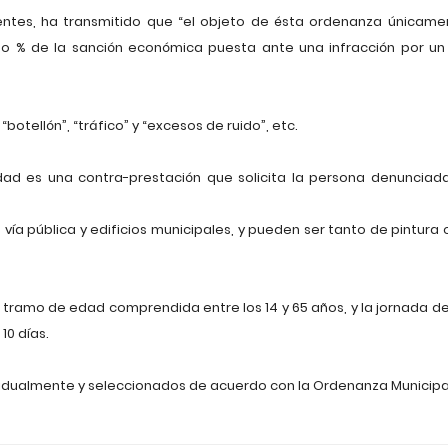
Fuentes, ha transmitido que “el objeto de ésta ordenanza únicam
to % de la sanción económica puesta ante una infracción por un 
botellón”, “tráfico” y “excesos de ruido”, etc.
idad es una contra-prestación que solicita la persona denuncia
vía pública y edificios municipales, y pueden ser tanto de pintura 
 tramo de edad comprendida entre los 14 y 65 años, y la jornada de 
10 días.
ividualmente y seleccionados de acuerdo con la Ordenanza Municipa