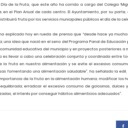
 Día de la Fruta, que este año ha corrido a cargo del Colegio ‘Mig
 en el Plan Anual de cada centro. El Ayuntamiento, por su parte,
istribuirá fruta por los servicios municipales públicos el día de la ce
, ha explicado hoy en rueda de prensa que “desde hace ya mucho
a; una idea que nació en el seno del Programa Panal de Educación p
comunidad educativa del municipio y en proyectos posteriores a niv
 es llevar a cabo una celebración conjunta y coordinada entre to
de la fruta en nuestra alimentación y se evite el excesivo consu
as fomentando una alimentación saludable”, ha señalado la edil,
 importancia de la fruta en la alimentación humana; modificar los há
uilibrada; erradicar el excesivo consumo de golosinas, dulces y p
zadas, el interés por conseguir hábitos alimenticios adecuados”.