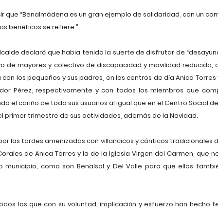
decir que “Benalmádena es un gran ejemplo de solidaridad, con un 
s benéficos se refiere.”
 alcalde declaró que habia tenido la suerte de disfrutar de “desay
vo de mayores y colectivo de discapacidad y movilidad reducida, 
 los pequeños y sus padres, en los centros de día Anica Torres y 
ador Pérez, respectivamente y con todos los miembros que com
do el cariño de todo sus usuarios al igual que en el Centro Social 
del primer trimestre de sus actividades, además de la Navidad.
por las tardes amenizadas con villancicos y cánticos tradicionales 
 Corales de Anica Torres y la de la Iglesia Virgen del Carmen, que
 municipio, como son Benalsol y Del Valle para que ellos también
a todos los que con su voluntad, implicación y esfuerzo han hecho 