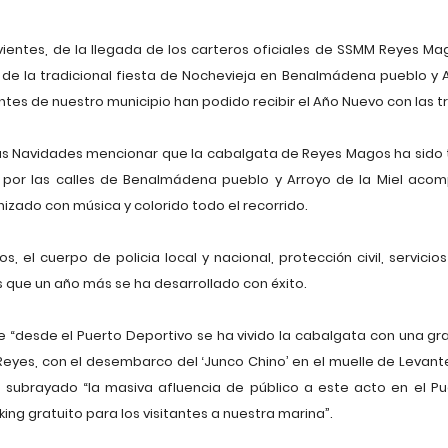
ientes, de la llegada de los carteros oficiales de SSMM Reyes Mag
s de la tradicional fiesta de Nochevieja en Benalmádena pueblo y A
ntes de nuestro municipio han podido recibir el Año Nuevo con las t
s Navidades mencionar que la cabalgata de Reyes Magos ha sido to
por las calles de Benalmádena pueblo y Arroyo de la Miel acom
zado con música y colorido todo el recorrido.
, el cuerpo de policia local y nacional, protección civil, servicios
 que un año más se ha desarrollado con éxito.
e “desde el Puerto Deportivo se ha vivido la cabalgata con una gran
Reyes, con el desembarco del ‘Junco Chino’ en el muelle de Levante
 subrayado “la masiva afluencia de público a este acto en el Pu
king gratuito para los visitantes a nuestra marina”.