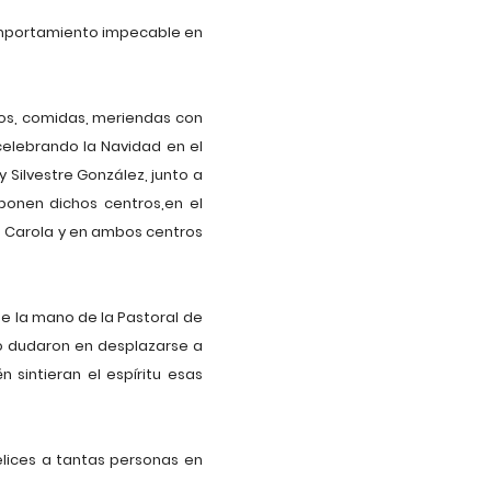
comportamiento impecable en
unos, comidas, meriendas con
celebrando la Navidad en el
Silvestre González, junto a
ponen dichos centros,en el
de Carola y en ambos centros
de la mano de la Pastoral de
 no dudaron en desplazarse a
 sintieran el espíritu esas
felices a tantas personas en