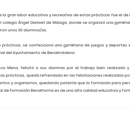
a gran labor educativa y recreativa de estas prácticas fue el de 
el colegio Ángel Ganivet de Málaga, donde se organizó una gymkh
paron unos 30 alumnos/as.
 de prácticas, se confeccionó una gymkhana de juegos y deportes 
nal del Ayuntamiento de Benalmádena.
isco Mena, felicitó a sus alumnas por el trabajo bien realizado 
s prácticas, queda refrendada en las felicitaciones realizadas por
ntos y organismos, quedando patente que la formación para per
pal de Formación Benalforma es de una alta calidad educativa y for