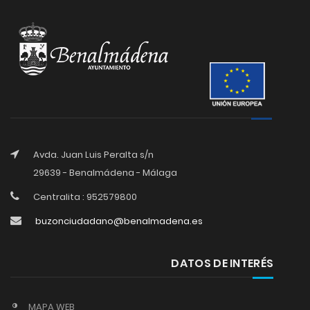
Avda. Juan Luis Peralta s/n
29639 - Benalmádena - Málaga
Centralita : 952579800
buzonciudadano@benalmadena.es
DATOS DE INTERÉS
MAPA WEB