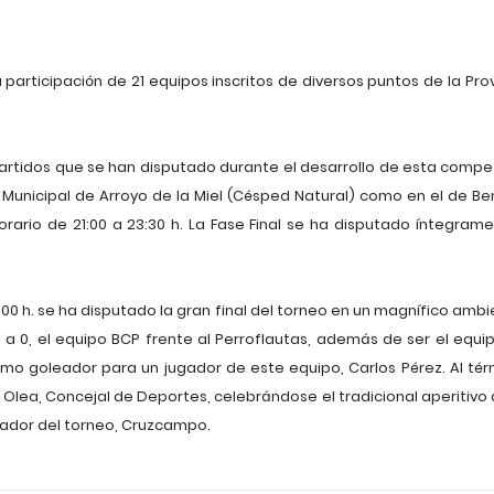
participación de 21 equipos inscritos de diversos puntos de la Prov
 partidos que se han disputado durante el desarrollo de esta compe
o Municipal de Arroyo de la Miel (Césped Natural) como en el de
 horario de 21:00 a 23:30 h. La Fase Final se ha disputado íntegram
1:00 h. se ha disputado la gran final del torneo en un magnífico am
1 a 0, el equipo BCP frente al Perroflautas, además de ser el equi
mo goleador para un jugador de este equipo, Carlos Pérez. Al térmi
 Olea, Concejal de Deportes, celebrándose el tradicional aperitivo
inador del torneo, Cruzcampo.