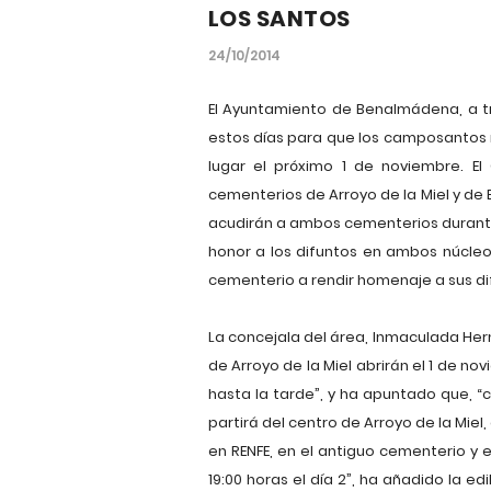
LOS SANTOS
24/10/2014
El Ayuntamiento de Benalmádena, a tr
estos días para que los camposantos m
lugar el próximo 1 de noviembre. E
cementerios de Arroyo de la Miel y de
acudirán a ambos cementerios durante
honor a los difuntos en ambos núcleo
cementerio a rendir homenaje a sus di
La concejala del área, Inmaculada H
de Arroyo de la Miel abrirán el 1 de 
hasta la tarde”, y ha apuntado que, “
partirá del centro de Arroyo de la Miel
en RENFE, en el antiguo cementerio y e
19:00 horas el día 2”, ha añadido la e