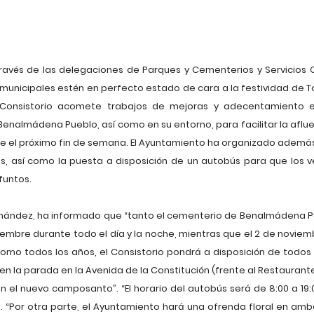
avés de las delegaciones de Parques y Cementerios y Servicios O
unicipales estén en perfecto estado de cara a la festividad de T
l Consistorio acomete trabajos de mejoras y adecentamiento en
 Benalmádena Pueblo, así como en su entorno, para facilitar la afl
 el próximo fin de semana. El Ayuntamiento ha organizado además
s, así como la puesta a disposición de un autobús para que los 
funtos.
ernández, ha informado que “tanto el cementerio de Benalmádena
noviembre durante todo el día y la noche, mientras que el 2 de nov
como todos los años, el Consistorio pondrá a disposición de todos
, en la parada en la Avenida de la Constitución (frente al Restauran
n el nuevo camposanto”. “El horario del autobús será de 8:00 a 19:00
dil. “Por otra parte, el Ayuntamiento hará una ofrenda floral en a