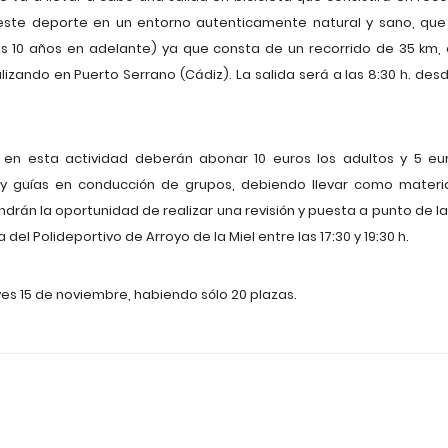
este deporte en un entorno autenticamente natural y sano, qu
 10 años en adelante) ya que consta de un recorrido de 35 km, ca
lizando en Puerto Serrano (Cádiz). La salida será a las 8:30 h. desd
 en esta actividad deberán abonar 10 euros los adultos y 5 euro
s y guías en conducción de grupos, debiendo llevar como materi
drán la oportunidad de realizar una revisión y puesta a punto de las
el Polideportivo de Arroyo de la Miel entre las 17:30 y 19:30 h.
eves 15 de noviembre, habiendo sólo 20 plazas.