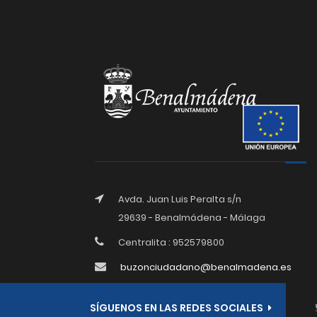
Avda. Juan Luis Peralta s/n
29639 - Benalmádena - Málaga
Centralita : 952579800
buzonciudadano@benalmadena.es
SÍGUENOS EN LAS REDES SOCIALES