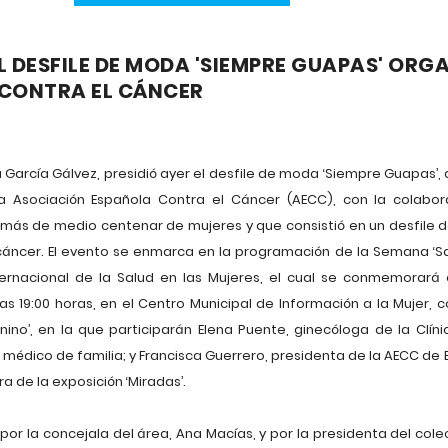
L DESFILE DE MODA 'SIEMPRE GUAPAS' ORG
CONTRA EL CÁNCER
arcía Gálvez, presidió ayer el desfile de moda ‘Siempre Guapas’, q
r la Asociación Española Contra el Cáncer (AECC), con la colabo
 más de medio centenar de mujeres y que consistió en un desfile 
cáncer. El evento se enmarca en la programación de la Semana ‘Sa
nternacional de la Salud en las Mujeres, el cual se conmemorará
s 19:00 horas, en el Centro Municipal de Información a la Mujer
ino’, en la que participarán Elena Puente, ginecóloga de la Clínic
 médico de familia; y Francisca Guerrero, presidenta de la AECC de
ra de la exposición ‘Miradas’.
r la concejala del área, Ana Macías, y por la presidenta del colec