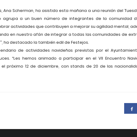
s, Ana Scherman, ha asistido esta mañana a una reunión del Tuesda
lub agrupa a un buen número de integrantes de la comunidad de
rar actividades que contribuyen a mejorar su agilidad mental, ad
do en nuestro afán de integrar a todas las comunidades de extranj
 ha destacado la también edil de Festejos.
alendario de actividades navideñas previstas por el Ayuntamien
uces. “Les hemos animado a participar en el VII Encuentro Navi
a el próximo 12 de diciembre, con stands de 20 de las nacionali