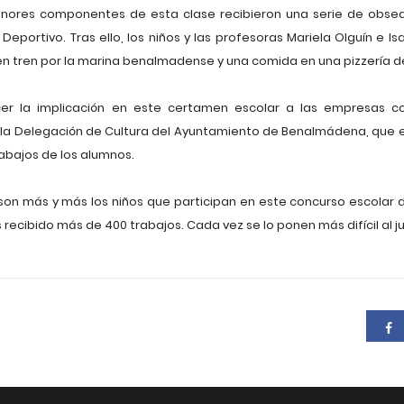
6 menores componentes de esta clase recibieron una serie de obs
eportivo. Tras ello, los niños y las profesoras Mariela Olguín e Is
 en tren por la marina benalmadense y una comida en una pizzería de
cer la implicación en este certamen escolar a las empresas c
 a la Delegación de Cultura del Ayuntamiento de Benalmádena, que e
rabajos de los alumnos.
on más y más los niños que participan en este concurso escolar 
recibido más de 400 trabajos. Cada vez se lo ponen más difícil al ju