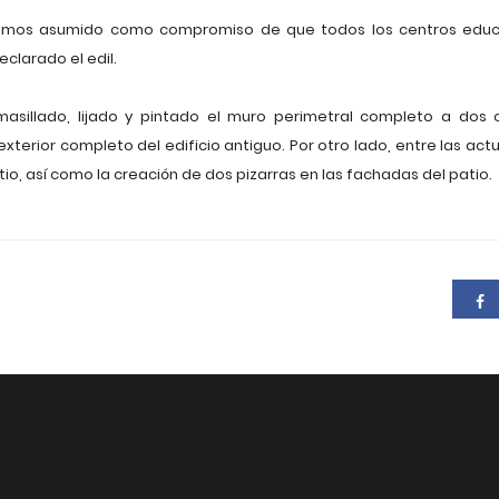
hemos asumido como compromiso de que todos los centros educat
eclarado el edil.
asillado, lijado y pintado el muro perimetral completo a dos ca
el exterior completo del edificio antiguo. Por otro lado, entre las a
o, así como la creación de dos pizarras en las fachadas del patio.