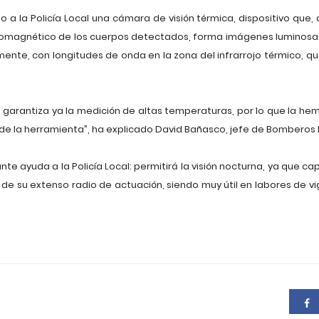
la Policía Local una cámara de visión térmica, dispositivo que, a
romagnético de los cuerpos detectados, forma imágenes luminosas 
te, con longitudes de onda en la zona del infrarrojo térmico, qu
garantiza ya la medición de altas temperaturas, por lo que la hemo
de la herramienta”, ha explicado David Bañasco, jefe de Bombero
e ayuda a la Policía Local: permitirá la visión nocturna, ya que c
e su extenso radio de actuación, siendo muy útil en labores de vig