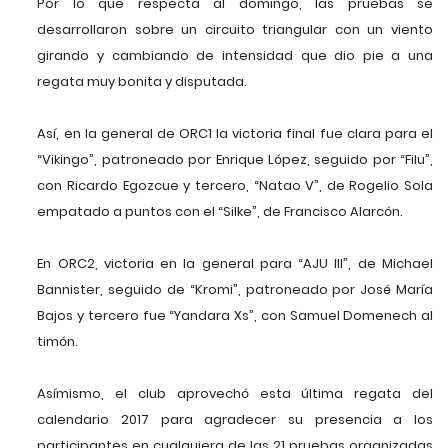
Por lo que respecta al domingo, las pruebas se
desarrollaron sobre un circuito triangular con un viento
girando y cambiando de intensidad que dio pie a una
regata muy bonita y disputada.
Así, en la general de ORC1 la victoria final fue clara para el
“Vikingo”, patroneado por Enrique López, seguido por “Filu”,
con Ricardo Egozcue y tercero, “Natao V”, de Rogelio Sola
empatado a puntos con el “Silke”, de Francisco Alarcón.
En ORC2, victoria en la general para “AJU III”, de Michael
Bannister, seguido de “Kromi”, patroneado por José María
Bajos y tercero fue “Yandara Xs”, con Samuel Domenech al
timón.
Asímismo, el club aprovechó esta última regata del
calendario 2017 para agradecer su presencia a los
participantes en cualquiera de las 21 pruebas organizadas