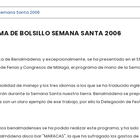
A DE BOLSILLO SEMANA SANTA 2006
ta de Benalmádena, y excepcionalmente, se ha presentado en el S
io de Ferias y Congresos de Málaga, el programa de mano de la Sem
facilidad de manejo y los tres idiomas a los que se ha traducido inglé
itarán durante la Semana Santa nuestra tierra. Benalmádena se prepa
as son un claro ejemplo de ese trabajo, por ello la Delegación de Fe
ios benalmadenses se ha podido realizar este programa, y ha sido
almádena disco bar "MARACAS", la que ha sufragado los gastos de 