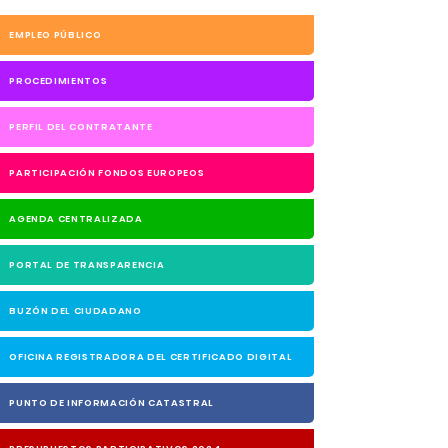
EMPLEO PÚBLICO
PROCEDIMIENTOS
PERFIL DEL CONTRATANTE
PARTICIPACIÓN FONDOS EUROPEOS
AGENDA CENTRALIZADA
PORTAL DE TRANSPARENCIA
BUZÓN DEL CIUDADANO
OFICINA REGISTRADORA DEL CERTIFICADO DIGITAL
PUNTO DE INFORMACIÓN CATASTRAL