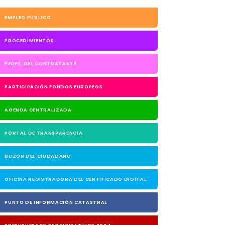
EMPLEO PÚBLICO
PROCEDIMIENTOS
PERFIL DEL CONTRATANTE
PARTICIPACIÓN FONDOS EUROPEOS
AGENDA CENTRALIZADA
PORTAL DE TRANSPARENCIA
BUZÓN DEL CIUDADANO
OFICINA REGISTRADORA DEL CERTIFICADO DIGITAL
PUNTO DE INFORMACIÓN CATASTRAL