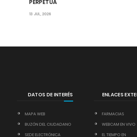
PERPETUA
30
13 JUL, 2026
06 J
DATOS DE INTERÉS
ENLACES EXT
MAPA WEB
FARMACIAS
BUZÓN DEL CIUDADANO
WEBCAM EN VIVO
SEDE ELECTRÓNICA
EL TIEMPO EN