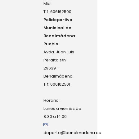
Miel
Tlf: 606162500
Polideportivo
Municipal de
Benalmádena
Pueblo
Avda. Juan Luis
Peralta s/n
29639 -
Benalmádena
Tlf: 606162501
Horario :
Lunes a viernes de
8:30 a 14:00
:
deporte@benalmadena.es