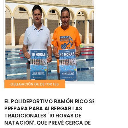
DELEGACIÓN DE DEPORTES
DELEGACIÓN
 POLIDEPORTIVO RAMÓN RICO SE
BENALMÁDE
EPARA PARA ALBERGAR LAS
TROFEO NA
ADICIONALES ‘10 HORAS DE
ARTÍSTICO
TACIÓN’, QUE PREVÉ CERCA DE
MÁS DE 34