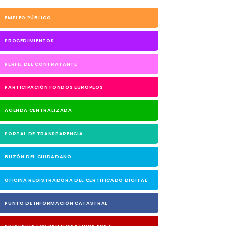
EMPLEO PÚBLICO
PROCEDIMIENTOS
PERFIL DEL CONTRATANTE
PARTICIPACIÓN FONDOS EUROPEOS
AGENDA CENTRALIZADA
PORTAL DE TRANSPARENCIA
BUZÓN DEL CIUDADANO
OFICINA REGISTRADORA DEL CERTIFICADO DIGITAL
PUNTO DE INFORMACIÓN CATASTRAL