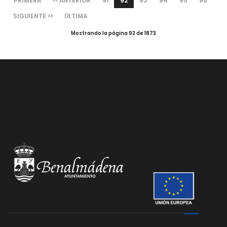
PRIMERA
<< ANTERIOR
91
92
93
94
95
96
SIGUIENTE >>
ÚLTIMA
Mostrando la página 92 de 1873